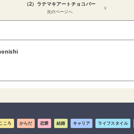
（2）ラテマキアートチョコバー
次のページへ
onishi
こころ
からだ
恋愛
結婚
キャリア
ライフスタイル