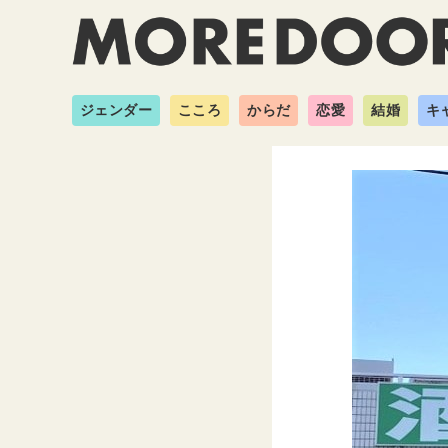
ジェンダー
こころ
からだ
恋愛
結婚
キ