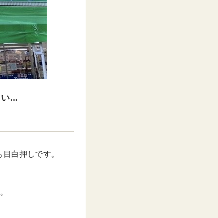
い…
も目白押しです。
。