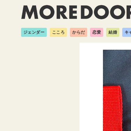
ジェンダー
こころ
からだ
恋愛
結婚
キ