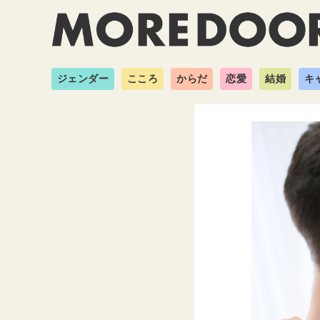
ジェンダー
こころ
からだ
恋愛
結婚
キ