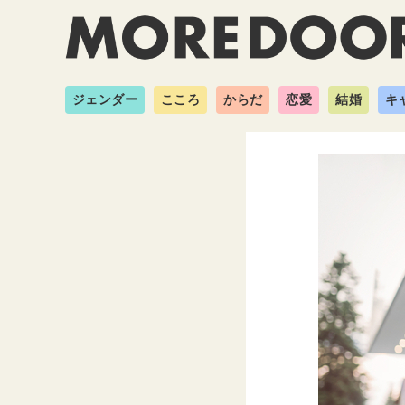
ジェンダー
こころ
からだ
恋愛
結婚
キ