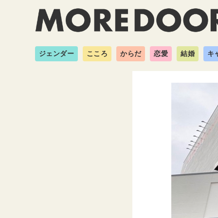
ジェンダー
こころ
からだ
恋愛
結婚
キ