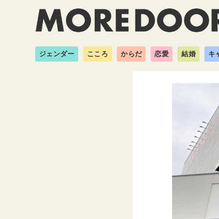
ジェンダー
こころ
からだ
恋愛
結婚
キ