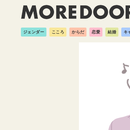
ジェンダー
こころ
からだ
恋愛
結婚
キ