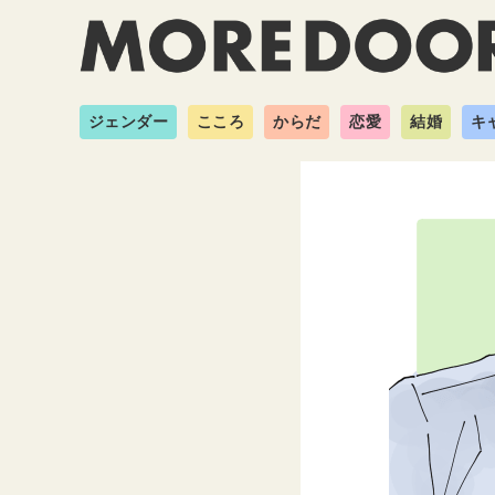
ジェンダー
こころ
からだ
恋愛
結婚
キ