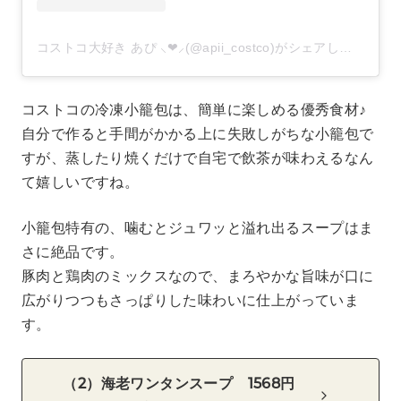
コストコ大好き あぴ ⸜❤︎⸝‍(@apii_costco)がシェアした投稿
コストコの冷凍小籠包は、簡単に楽しめる優秀食材♪
自分で作ると手間がかかる上に失敗しがちな小籠包で
すが、蒸したり焼くだけで自宅で飲茶が味わえるなん
て嬉しいですね。
小籠包特有の、噛むとジュワッと溢れ出るスープはま
さに絶品です。
豚肉と鶏肉のミックスなので、まろやかな旨味が口に
広がりつつもさっぱりした味わいに仕上がっていま
す。
（2）海老ワンタンスープ 1568円