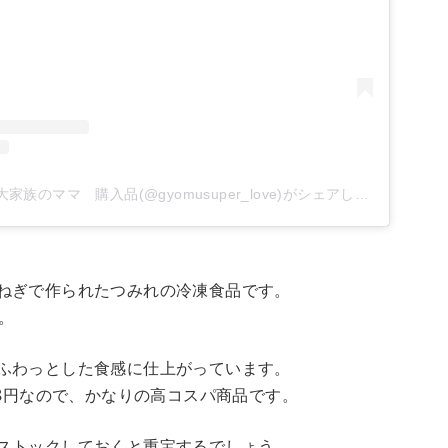
業務スーパーレポ 大家族のママ 購入品(@gyomusuper_love)がシェアした投稿
ねぎで作られたつみれの冷凍食品です。
。
ふわっとした食感に仕上がっています。
98円なので、かなりの高コスパ商品です。
ストックしておくと重宝するでしょう。