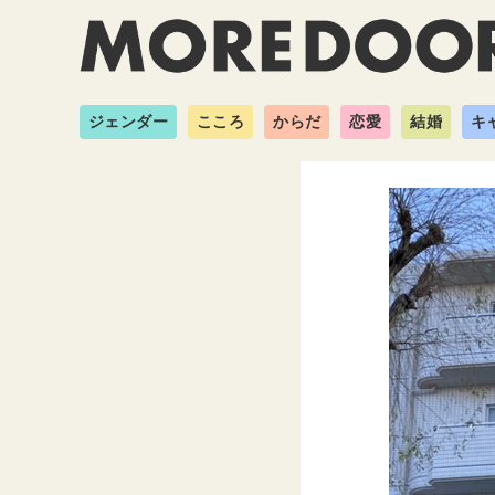
ジェンダー
こころ
からだ
恋愛
結婚
キ