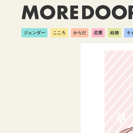
ジェンダー
こころ
からだ
恋愛
結婚
キ