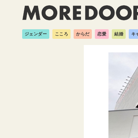
ジェンダー
こころ
からだ
恋愛
結婚
キ