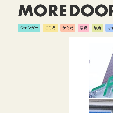
ジェンダー
こころ
からだ
恋愛
結婚
キ