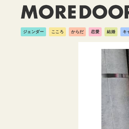
ジェンダー
こころ
からだ
恋愛
結婚
キ