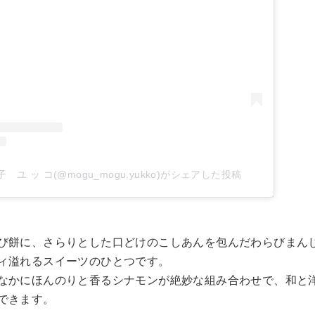
ユ ッ コ(@mogu_mogu.yukko)がシェアした投稿
び餅に、さらりとした口どけのこしあんを包んだわらびまん
ィ溢れるスイーツのひとつです。
なかにほんのりと香るシナモンが絶妙な組み合わせで、和と
できます。