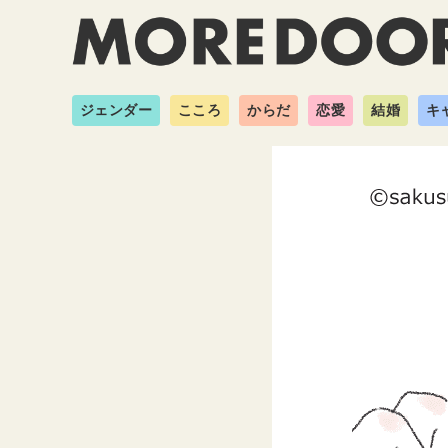
ジェンダー
こころ
からだ
恋愛
結婚
キ