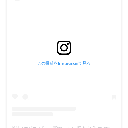
この投稿をInstagramで見る
業務スーパーレポ 大家族のママ 購入品(@gyomusuper_love)がシェアした投稿