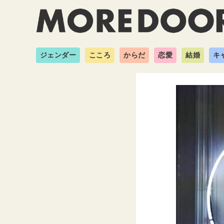
ジェンダー
こころ
からだ
恋愛
結婚
キ