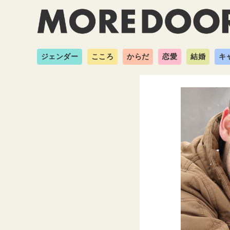
ジェンダー
こころ
からだ
恋愛
結婚
キ