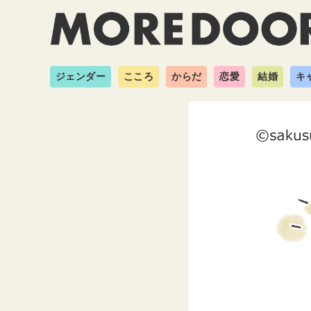
ジェンダー
こころ
からだ
恋愛
結婚
キ