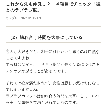
これから先も仲良し？！４項目でチェック「彼
とのラブラブ度」
カップル
2021.01.15 Fri
（2）触れ合う時間を大事にしている
恋人が大好きだと、相手に触れたいと思うのは自然な
ことですよね。
でも残念ながら、付き合う期間が長くなるにつれスキ
ンシップが減ることがあるのです。
それでは心が満たされず、女性は寂しい気持ちになっ
てしまいますよね。
ラブラブカップルは触れ合う時間を大事にして、いつ
も幸せな気持ちで満たされているのです。