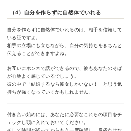
（4）自分を作らずに自然体でいれる
自分を作らずに自然体でいれるのは、相手を信頼して
いる証ですよ。
相手の立場にも立ちながら、自分の気持ちをきちんと
伝えることができますよね。
お互いにホンネで話ができるので、彼もあなたのそば
が心地よく感じているでしょう。
彼の中で「結婚するなら彼女しかいない！」と思う気
持ちが強くなっていくかもしれません。
付き合い始めには、あなたに必要なこれらの項目をチ
ェックし頭に入れておいてください。
そして時間が経ってからもう一度確認し、反省点はな