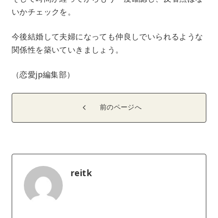
いかチェックを。
今後結婚して夫婦になっても仲良しでいられるような
関係性を築いていきましょう。
（恋愛jp編集部）
前のページへ
reitk