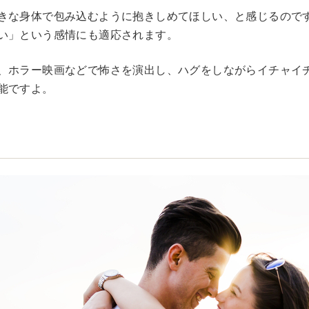
きな身体で包み込むように抱きしめてほしい、と感じるので
い」という感情にも適応されます。
、ホラー映画などで怖さを演出し、ハグをしながらイチャイ
能ですよ。
き