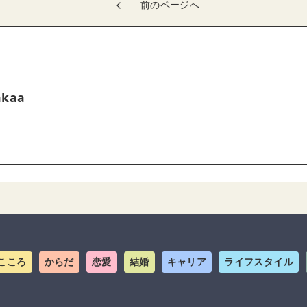
前のページへ
akaa
こころ
からだ
恋愛
結婚
キャリア
ライフスタイル