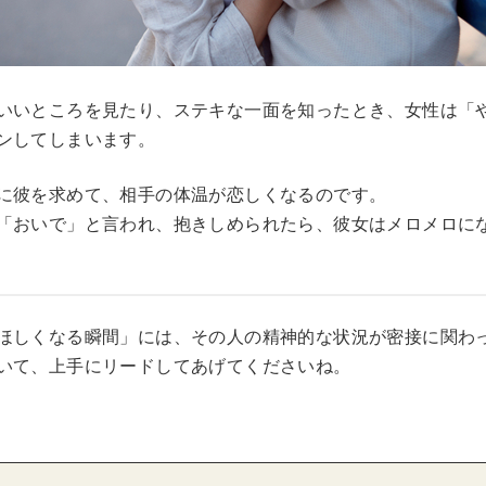
いいところを見たり、ステキな一面を知ったとき、女性は「
ンしてしまいます。
に彼を求めて、相手の体温が恋しくなるのです。
「おいで」と言われ、抱きしめられたら、彼女はメロメロに
ほしくなる瞬間」には、その人の精神的な状況が密接に関わ
いて、上手にリードしてあげてくださいね。