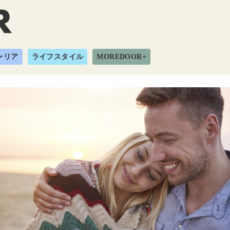
ャリア
ライフスタイル
MOREDOOR+