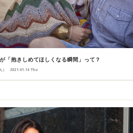
が「抱きしめてほしくなる瞬間」って？
ん）
2021.01.14 Thu
き