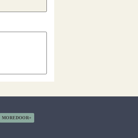
MOREDOOR+