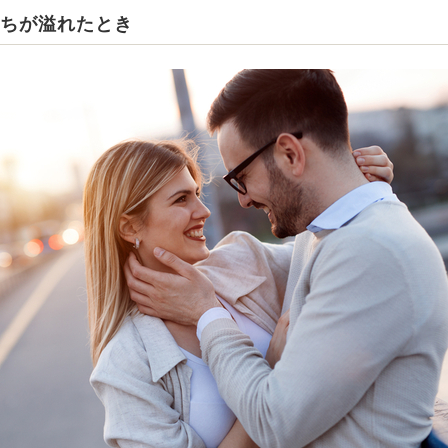
持ちが溢れたとき