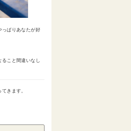
やっぱりあなたが好
なること間違いなし
ってきます。