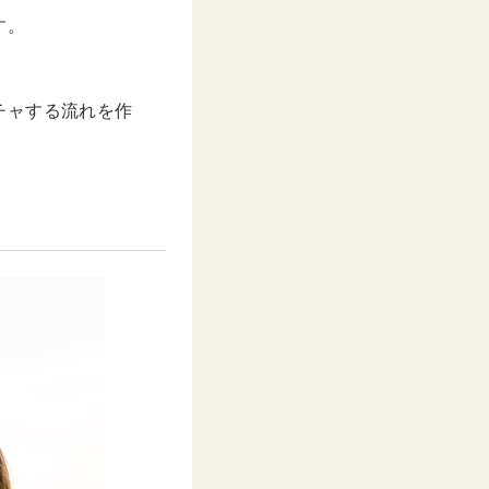
す。
チャする流れを作