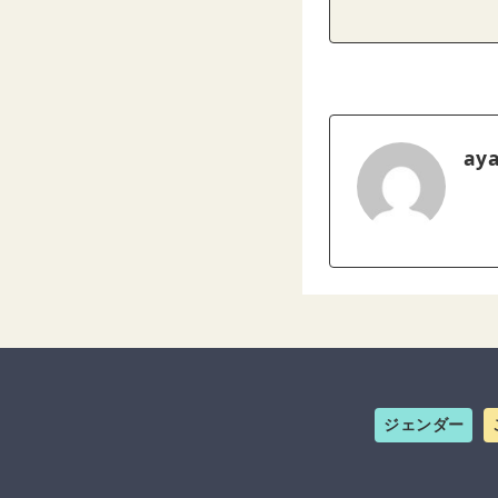
ay
ジェンダー