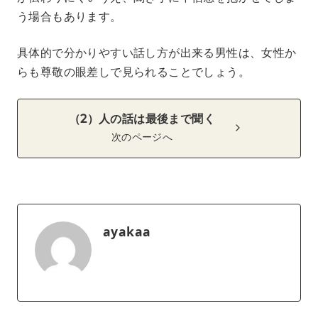
う場合もあります。
具体的で分かりやすい話し方が出来る男性は、女性か
らも尊敬の眼差しで見られることでしょう。
（2）人の話は最後まで聞く
次のページへ
ayakaa