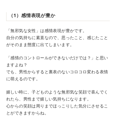
（1）感情表現が豊か
「無邪気な女性」は感情表現が豊かです。
自分の気持ちに素直なので、思ったこと、感じたこと
がそのまま態度に出てしまいます。
「感情のコントロールができないだけでは？」と思い
ますよね？
でも、男性からすると裏表のないコロコロ変わる表情
に萌えるのです。
嬉しい時に、子どものような無邪気な笑顔で喜んでく
れたら、男性まで嬉しい気持ちになります。
心からの笑顔は周りまでほっこりした気分にさせるこ
とができますからね。