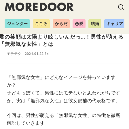
ジェンダー
こころ
からだ
恋愛
結婚
キャリア
君の笑顔は太陽より眩しいんだっ…！男性が萌える
「無邪気な女性」とは
モテテク
2021.01.22 Fri
「無邪気な女性」にどんなイメージを持っています
か？
子どもっぽくて、男性にはモテないと思われがちです
が、実は「無邪気な女性」は彼女候補の代表格です。
今回は、男性が萌える「無邪気な女性」の特徴を徹底
解説していきます！