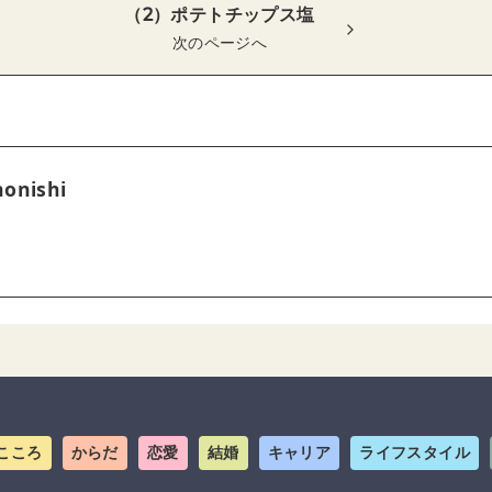
（2）ポテトチップス塩
次のページへ
onishi
こころ
からだ
恋愛
結婚
キャリア
ライフスタイル