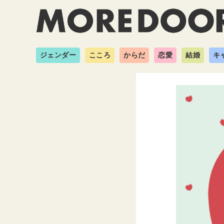
ジェンダー
こころ
からだ
恋愛
結婚
キ