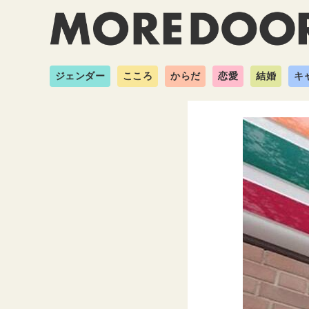
ジェンダー
こころ
からだ
恋愛
結婚
キ