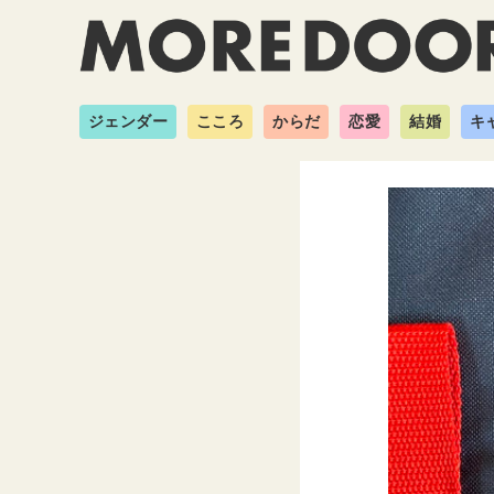
ジェンダー
こころ
からだ
恋愛
結婚
キ