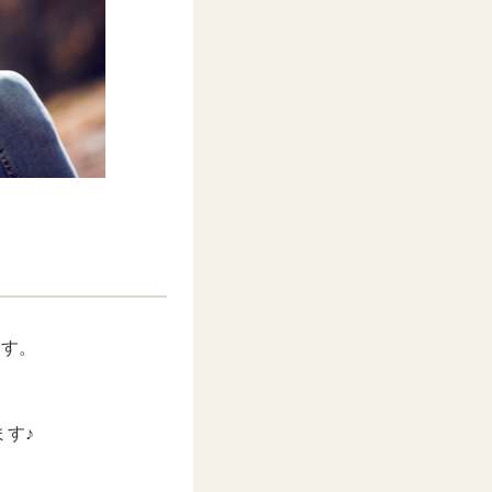
です。
。
す♪