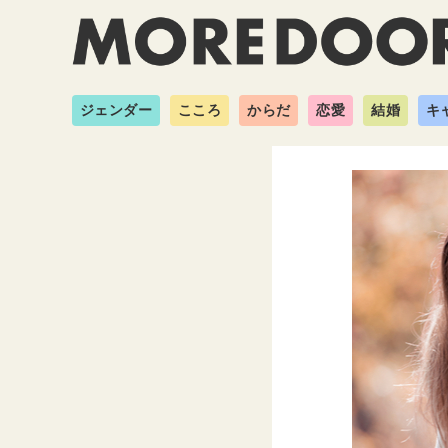
ジェンダー
こころ
からだ
恋愛
結婚
キ