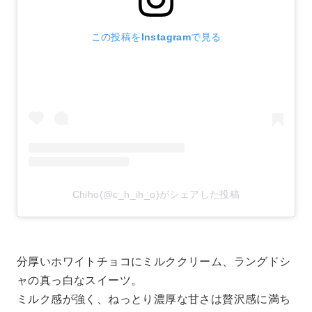
この投稿をInstagramで見る
Chiho(@c_h_ih_o)がシェアした投稿
分厚いホワイトチョコにミルククリーム、ラングドシ
ャの真っ白なスイーツ。
ミルク感が強く、ねっとり濃厚な甘さは贅沢感に満ち