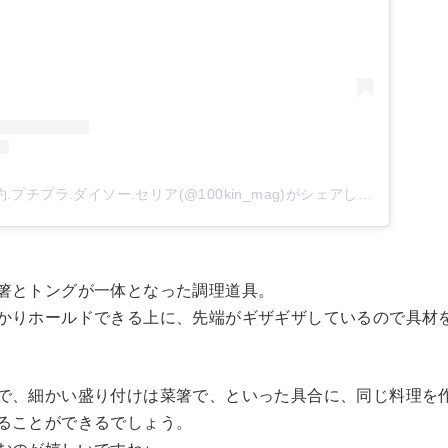
.プチプラ.ダイソー.セリア(@100kin_mag)がシェアした投稿
箸とトングが一体となった調理道具。
かりホールドできる上に、先端がギザギザしているので具材
で、細かい盛り付けは菜箸で、といった具合に、同じ料理を
ることができるでしょう。