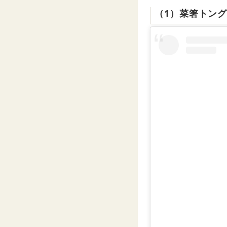
（1）菜箸トン