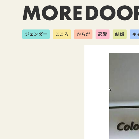
ジェンダー
こころ
からだ
恋愛
結婚
キ