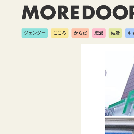
ジェンダー
こころ
からだ
恋愛
結婚
キ