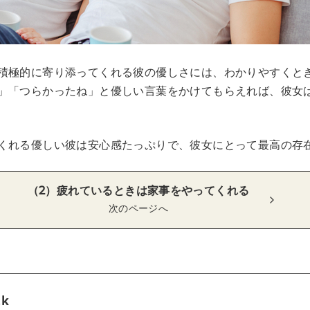
積極的に寄り添ってくれる彼の優しさには、わかりやすくと
」「つらかったね」と優しい言葉をかけてもらえれば、彼女
くれる優しい彼は安心感たっぷりで、彼女にとって最高の存
（2）疲れているときは家事をやってくれる
次のページへ
tk