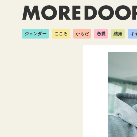
ジェンダー
こころ
からだ
恋愛
結婚
キ