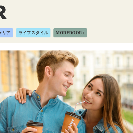
ャリア
ライフスタイル
MOREDOOR+