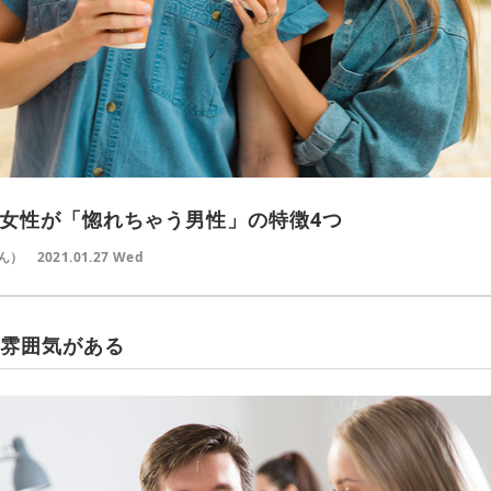
女性が「惚れちゃう男性」の特徴4つ
ん）
2021.01.27 Wed
な雰囲気がある