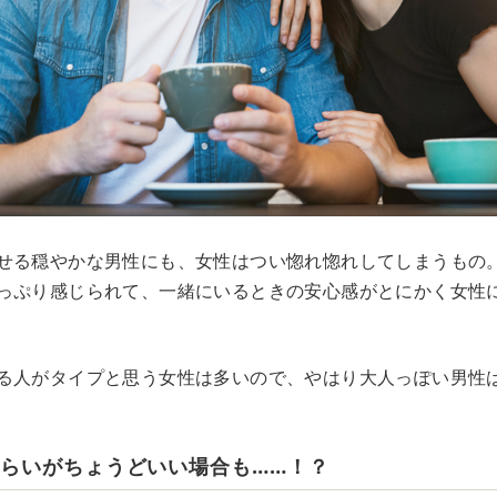
せる穏やかな男性にも、女性はつい惚れ惚れしてしまうもの
っぷり感じられて、一緒にいるときの安心感がとにかく女性
る人がタイプと思う女性は多いので、やはり大人っぽい男性
くらいがちょうどいい場合も……！？