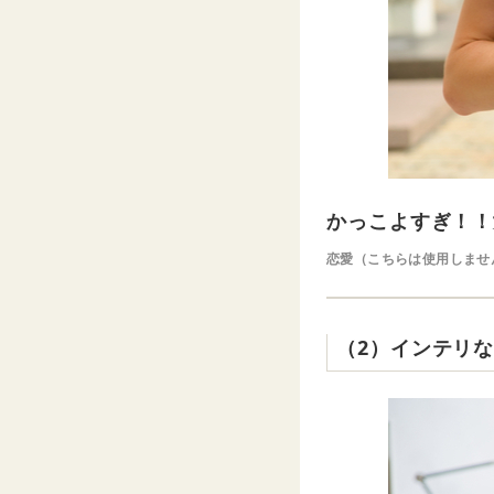
かっこよすぎ！！
恋愛（こちらは使用しませ
（2）インテリ