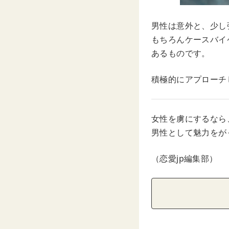
男性は意外と、少し
もちろんケースバイ
あるものです。
積極的にアプローチ
女性を虜にするなら
男性として魅力をが
（恋愛jp編集部）