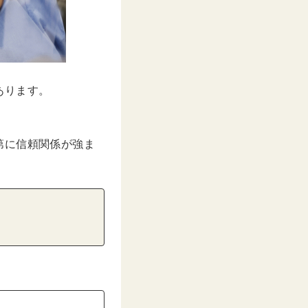
あります。
第に信頼関係が強ま