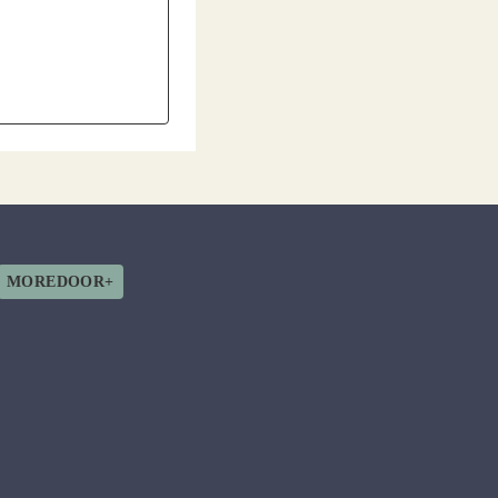
MOREDOOR+