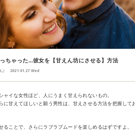
っちゃった…彼女を【甘えん坊にさせる】方法
ん）
2021.01.27 Wed
シャイな女性ほど、人にうまく甘えられないもの。
らに甘えてほしいと願う男性は、甘えさせる方法を把握して
せることで、さらにラブラブムードを楽しめるはずですよ。