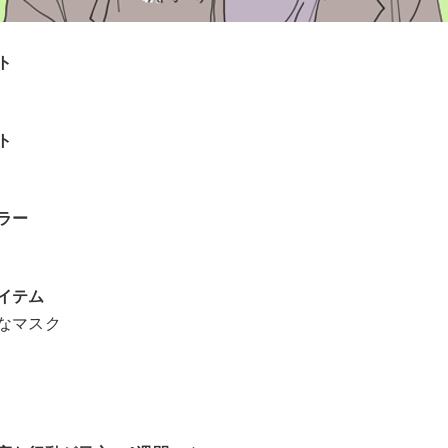
ト
ト
ラー
イテム
なマスク