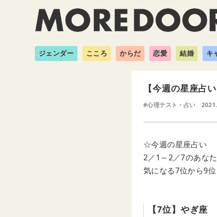
ジェンダー
こころ
からだ
恋愛
結婚
キ
【今週の星座占い
#心理テスト・占い
2021
☆今週の星座占い
2／1～2／7のあな
気になる7位から9
【7位】やぎ座