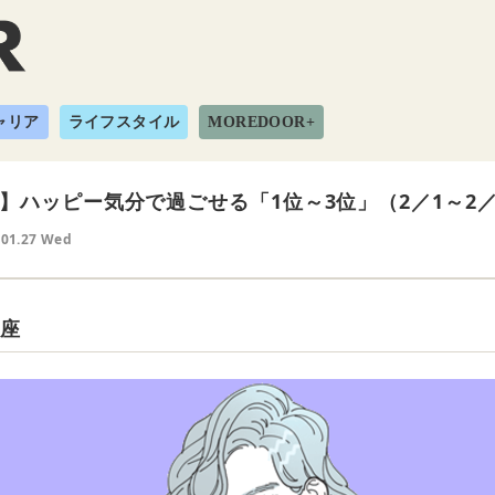
ャリア
ライフスタイル
MOREDOOR+
】ハッピー気分で過ごせる「1位～3位」（2／1～2／
.01.27 Wed
め座