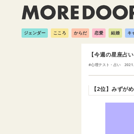
ジェンダー
こころ
からだ
恋愛
結婚
キ
【今週の星座占い
#心理テスト・占い
2021
【2位】みずが