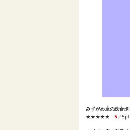
みずがめ座の総合ポ
★★★★★
5
／5pt