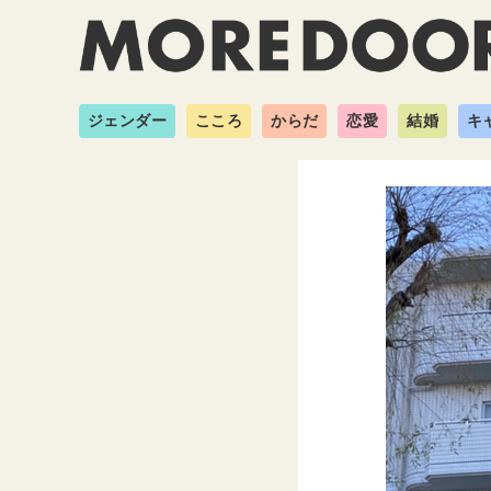
ジェンダー
こころ
からだ
恋愛
結婚
キ