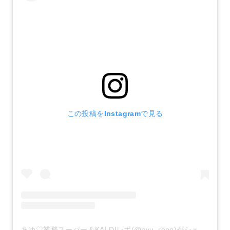
この投稿をInstagramで見る
あゆ♡業務スーパー＆KALDIレポ(@ayu_repo)がシェアした投稿