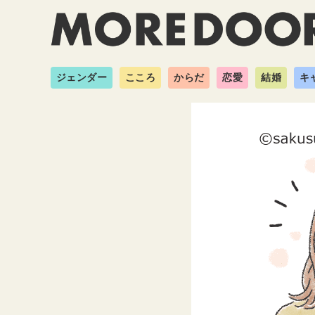
ジェンダー
こころ
からだ
恋愛
結婚
キ