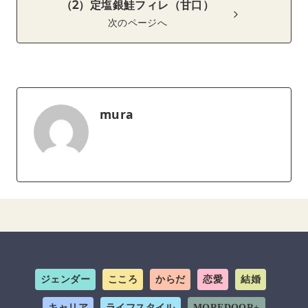
（2）定塩銀鮭フィレ（甘口）
次のページへ
mura
ジェンダー
こころ
からだ
恋愛
結婚
キャリア
ライフスタイル
MOREDOOR+