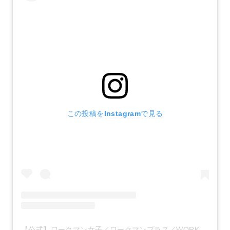
この投稿をInstagramで見る
【公式】ワークマン女子／ワークマンプラス／WORKMAN(@workman_plus)がシェアした投稿