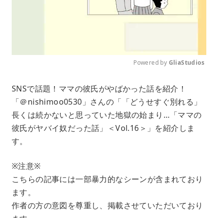
Powered by 
GliaStudios
M
SNSで話題！ママの彼氏がやばかった話を紹介！
u
「＠nishimoo0530」さんの「「どうせすぐ別れる」
t
e
長くは続かないと思っていた地獄の始まり…「ママの
彼氏がヤバイ奴だった話」＜Vol.16＞」を紹介しま
す。
※注意※
こちらの記事には一部暴力的なシーンが含まれており
ます。
作者の方の意図を尊重し、掲載させていただいており