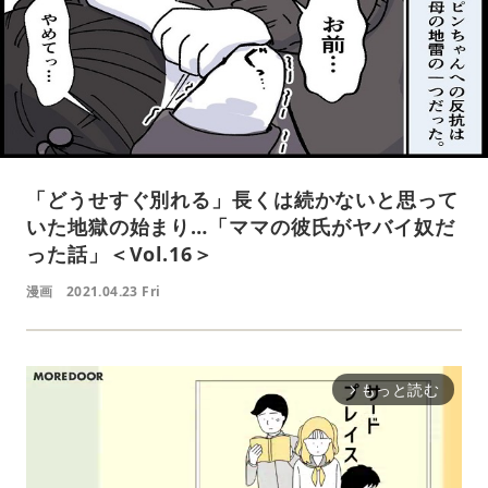
「どうせすぐ別れる」長くは続かないと思って
いた地獄の始まり…「ママの彼氏がヤバイ奴だ
った話」＜Vol.16＞
漫画
2021.04.23 Fri
もっと読む
arrow_forward_ios