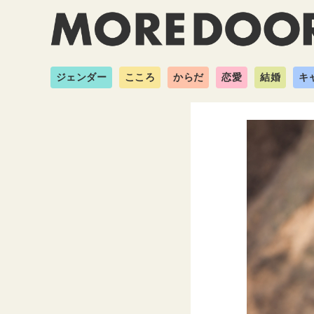
ジェンダー
こころ
からだ
恋愛
結婚
キ