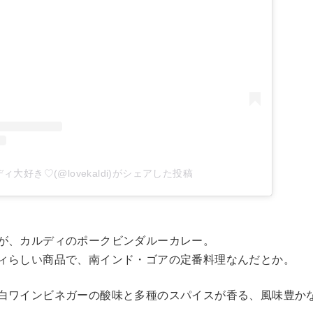
ィ大好き♡(@lovekaldi)がシェアした投稿
が、カルディのポークビンダルーカレー。
ィらしい商品で、南インド・ゴアの定番料理なんだとか。
白ワインビネガーの酸味と多種のスパイスが香る、風味豊か