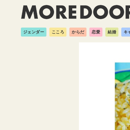
ジェンダー
こころ
からだ
恋愛
結婚
キ