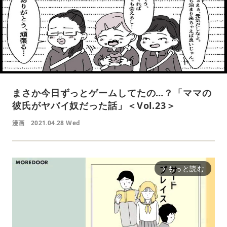
まさか今日ずっとゲームしてたの…？「ママの
彼氏がヤバイ奴だった話」＜Vol.23＞
漫画
2021.04.28 Wed
もっと読む
arrow_forward_ios