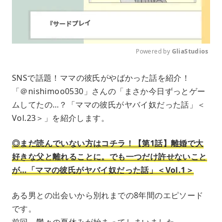
Powered by 
GliaStudios
M
SNSで話題！ママの彼氏がやばかった話を紹介！
u
「＠nishimoo0530」さんの「まさか今日ずっとゲー
t
e
ムしてたの…？「ママの彼氏がヤバイ奴だった話」＜
Vol.23＞」を紹介します。
◎まだ読んでいない方はコチラ！【第1話】離婚で大
好きな父と離れることに。でも一つだけ許せないこと
が…「ママの彼氏がヤバイ奴だった話」＜Vol.1＞
ある男との出会いから別れまでの8年間のエピソード
です。
前回、鬱々の夏休みが始まってしまいました。