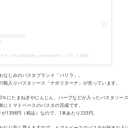
ャンネル(@ittoku_channel)がシェアした投稿
おなじみのパスタブランド「バリラ」。
の瓶入りパスタソース「ナポリターナ」が売っています。
00％にたまねぎやにんじん、ハーブなどが入ったパスタソー
単にトマトベースのパスタの完成です。
が1398円（税込）なので、1本あたり233円。
かなり安く買えますので、トマトベースのパスタが好きな人