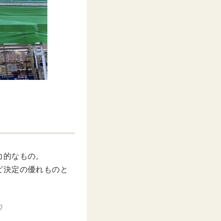
力的なもの。
ピ決定の優れものと
♡