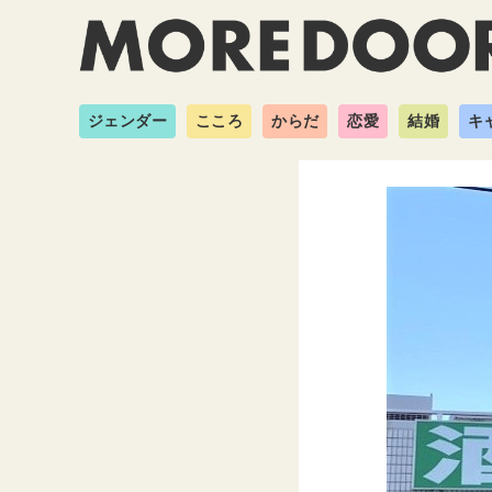
ジェンダー
こころ
からだ
恋愛
結婚
キ