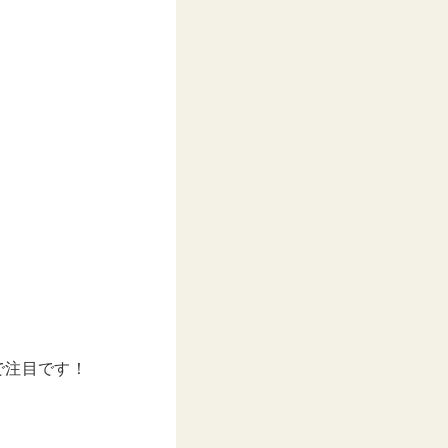
。
で注目です！