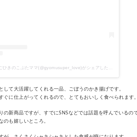
業務スーパーレポ ごひきのこぶたママ(@gyomusuper_love)がシェアした投稿
として大活躍してくれる一品、ごぼうのかき揚げです。
すぐに仕上がってくれるので、とてもおいしく食べられます
りの新商品ですが、すでにSNSなどでは話題を呼んでいるの
なのも嬉しいところ。
すが、さくさくシャキシャキとした食感が癖になります。