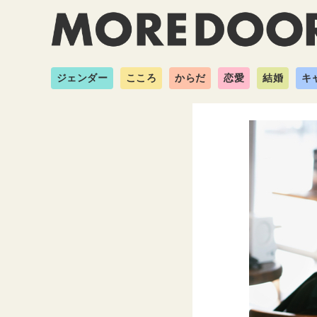
ジェンダー
こころ
からだ
恋愛
結婚
キ