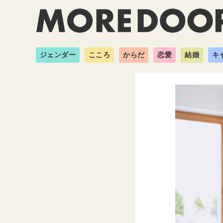
ジェンダー
こころ
からだ
恋愛
結婚
キ