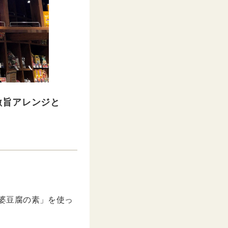
激旨アレンジと
。
麻婆豆腐の素」を使っ