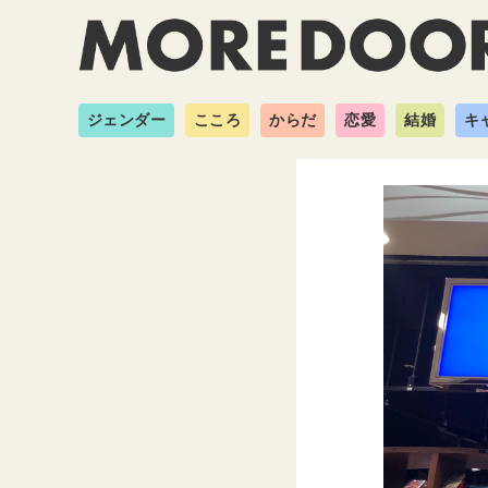
ジェンダー
こころ
からだ
恋愛
結婚
キ